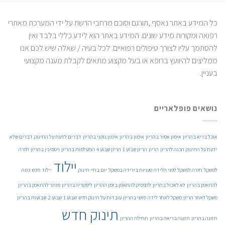
כל המידע באתר נאסף ,תורגם וסוכם מרחבי הרשת על ידי המערכת מאתרי
רפואה ומקורות מידע שונים. המידע באתר הוא לידע כללי בלבד ואין
להסתמך עליו לצורך טיפולים רפואיים. לכל בעיה / שאלה שיש לכם אנו
ממליצים להיוועץ ברופא או בעל מקצוע מתאים לקבלת מענה מקצועי
בעניין.
נושאים פופלאריים
אוכל בריא בהריון
אימון אסור בהריון
אימון בהריון
אימון גופני בהריון
דברים לדעת על התינוק
דברים שלא
ידעת על התינוק
הכנה להריון
הריון
הריון שבוע 1
הריון שבוע 4
התעלמות בהריון
ויטמינין בהריון
חזרה
יילוד
למשקל
חזרה למשקל לפני הלידה
טעויות בירידה במשקל
יום בחיי תינוק
יילוד חדש
כמה
להתאמן בהריון
לא לאכול בהריון
להפסיק להתאמן בזמן ההריון
ליסטריה בהריון
מותר להתאמן בהריון
משקל לאחר הריון
משקל לאחר לידה
סושי בהריון
עובדות על תינוק חדש
שבוע 1
שבוע 2
שבועות בהריון
תינוק חדש
תזונה בהריון
תזונה בריאה בהריון
תחילת ההריון