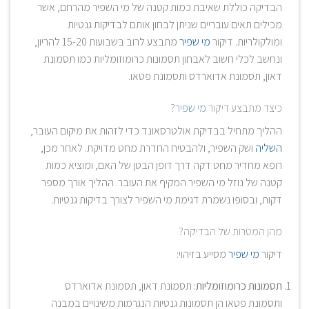
הבדיקה כוללת שאיבת כמות קטנה של מי השפיר מהרחם, אשר
מכילים תאים עובריים שניתן לבחון אותם לבדיקות גנטיות
ומולקולריות. דיקור
מי שפיר
מתבצע לרוב בשבועות 15-20 להריון,
ונחשב לכלי חשוב לאבחון תסמונות כרומוזומליות כמו תסמונת
דאון, תסמונת אדוארדס ותסמונת פטאו.
כיצד מתבצע דיקור
מי שפיר
?
ההליך מתחיל בבדיקת אולטרסאונד כדי לזהות את מיקום העובר,
השליה
ושק השפיר, ולהבטיח החדרת מחט מדויקת. לאחר מכן,
רופא מחדיר מחט דקה דרך דופן הבטן של האם, ומוציא כמות
קטנה של נוזל מי השפיר המקיף את העובר. ההליך אורך מספר
דקות, ובסופו נשמרת דגימת מי השפיר לצורך בדיקות גנטיות.
מהן המטרות של הבדיקה?
דיקור
מי שפיר
מסייע בזיהוי:
תסמונות כרומוזומליות
: תסמונת דאון, תסמונת אדוארדס
ותסמונת פטאו הן תסמונות גנטיות הנגרמות משינויים במבנה