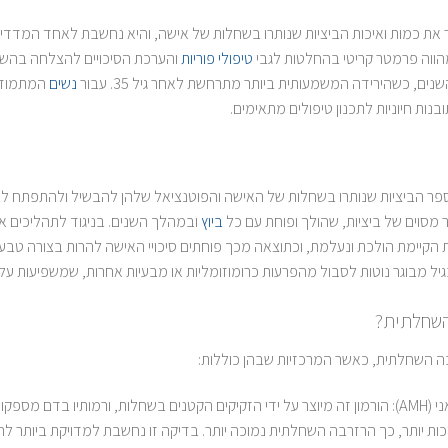
ת כמות ואיכות הביציות שנותרו בשחלות של אישה, והיא נחשבת לאחד המדדים
הווה פרמטר קריטי בהחלטות לגבי
טיפולי פוריות
והערכת הסיכויים להצלחה בה
ם, כשהירידה המשמעותית ביותר מתרחשת לאחר גיל 35. עבור
נשים
המתמודדו
ות חיוניות לתכנון טיפולים מתאימים.
 הביציות שנותרו בשחלות של האישה והפוטנציאל שלהן להבשיל ולהתפתח לביצ
מסוים של ביציות, שהולך ופוחת עם כל
ביוץ
ובמהלך השנים. בניגוד לתהליכים אחר
ת הקיימת הולכת ונעלמת, וכתוצאה מכך פוחתים סיכויי האישה להרות בצורה טבע
גיל מבוגר נוטות לסבול מהפרעות כרומוזומליות או מבעיות אחרות, שמשפיעות על 
השחלתית?
ה השחלתית, כאשר המרכזיות שבהן כוללות:
1. בדיקת רמות הורמון אנטימולריאני (AMH): הורמון זה מיוצר על ידי הזקיקים הקטנים בשחלות, ורמות