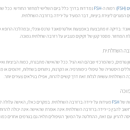
FS)
: רמות ה-
FSH
נמדדות בדרך כלל ביום השלישי למחזור החודשי. ככל שר
 המגרים ליצירת ביציות, דבר המעיד על ירידה ברזרבה השחלתית.
סאונד: בדיקה זו מתבצעת באמצעות אולטרסאונד טרנס-וגינלי, ובמהלכה הרופא 
 המחזור. מספר קטן של זקיקים מצביע על רזרבה שחלתית נמוכה.
רבה השחלתית
ללים היסטוריה של טיפולי כימותרפיה או הקרנות, ניתוחים בשחלות, זיהומים או מ
השחלתית עשויות לגלות זאת דרך קשיים להרות, אפילו בגילאים צעירים יותר.
וכה
FSH
מעידות על ירידה ברזרבה השחלתית. במקרים כאלו, האישה עלולה לחו
חשוב להבין כי ירידה ברזרבה השחלתית אינה אומרת שהאישה אינה יכולה להרות,
סה להריון. עם זאת, ההחלטה על המשך הטיפולים תלויה גם בגורמים אחרים כמו אי