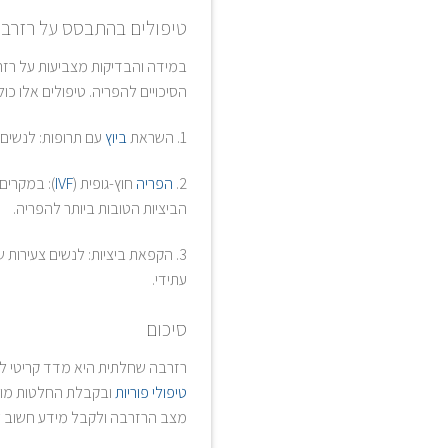
טיפולים בהתבסס על רזרב
במידה והבדיקות מצביעות על רזר
הסיכויים להפריה. טיפולים אלו כול
1. השראת
ביוץ
עם תרופות: לנשים 
2.
הפריה
חוץ-גופית (
IVF
): במקרים
הביציות הטובות ביותר להפריה.
3. הקפאת ביציות: לנשים צעירות
עתידי.
סיכום
רזרבה שחלתית היא מדד קריטי לה
טיפולי פוריות
ובקבלת החלטות מושכל
מצב הרזרבה ולקבל מידע חשוב ל