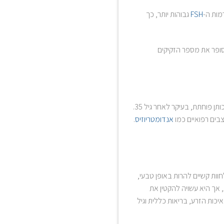
מות ה-
FSH
גבוהות יותר, כך
סופר את מספר הזקיקים
הרזרבה השחלתית מושפעת ממגוון גורמים, כשהמרכזי שבהם הוא הגיל. ככל שהאישה מתבגרת, כמות הביציות ואיכותן פוחתת, בעיקר לאחר גיל 35.
צבים רפואיים כמו
אנדומטריוזיס
.
ות קשיים להרות באופן טבעי,
 אך היא עשויה להקטין את
כות הזרע, בריאות כללית וגיל