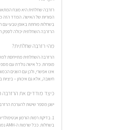
רזרבה שחלתית היא מונח המתאר א
הפוריות של האישה. המדד הזה מ
בשחלות פוחתת באופן טבעי עם השני
הרזרבה השחלתית יכולה לספק תובנ
מהי רזרבה שחלתית?
הרזרבה השחלתית מתייחסת למספר
מופרות. כל אישה נולדת עם מספר 
אינו אפשרי, ולכן עם השנים הכמו
חשובה, אלא גם איכותן – ביציות ב
כיצד מודדים את הרזרבה 
ישנן מספר שיטות להערכת הרזרב
בשחלות. ככל שרמות ה-AMH נמוכות יותר, כך הרזרבה השחלתית נמוכה יותר. בדיקה זו נחשבת למדויקת ביותר להערכת הרזרבה השחלתית.