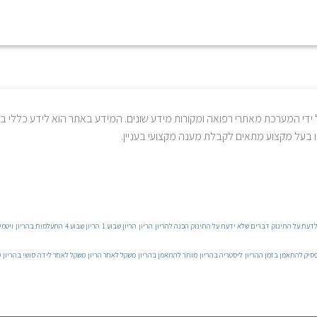
י המערכת מאתרי רפואה ומקורות מידע שונים. המידע באתר הוא לידע כללי בלבד
ו בעל מקצוע מתאים לקבלת מענה מקצועי בעניין.
דעת על התינוק
דברים שלא ידעת על התינוק
הכנה להריון
הריון
הריון שבוע 1
הריון שבוע 4
התעלמות בהריון
ויטמי
סיק להתאמן בזמן ההריון
ליסטריה בהריון
מותר להתאמן בהריון
משקל לאחר הריון
משקל לאחר לידה
סושי בהריון
ע