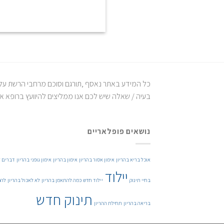
כל המידע באתר נאסף ,תורגם וסוכם מרחבי הרשת על יד
בעיה / שאלה שיש לכם אנו ממליצים להיוועץ ברופא א
נושאים פופלאריים
אוכל בריא בהריון
אימון אסור בהריון
אימון בהריון
אימון גופני בהריון
דברים ל
יילוד
בחיי תינוק
יילוד חדש
כמה להתאמן בהריון
לא לאכול בהריון
להפ
תינוק חדש
בריאה בהריון
תחילת ההריון