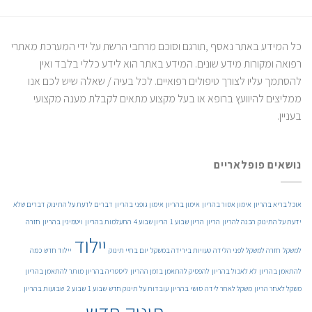
כל המידע באתר נאסף ,תורגם וסוכם מרחבי הרשת על ידי המערכת מאתרי
רפואה ומקורות מידע שונים. המידע באתר הוא לידע כללי בלבד ואין
להסתמך עליו לצורך טיפולים רפואיים. לכל בעיה / שאלה שיש לכם אנו
ממליצים להיוועץ ברופא או בעל מקצוע מתאים לקבלת מענה מקצועי
בעניין.
נושאים פופלאריים
אוכל בריא בהריון
אימון אסור בהריון
אימון בהריון
אימון גופני בהריון
דברים לדעת על התינוק
דברים שלא
ידעת על התינוק
הכנה להריון
הריון
הריון שבוע 1
הריון שבוע 4
התעלמות בהריון
ויטמינין בהריון
חזרה
יילוד
למשקל
חזרה למשקל לפני הלידה
טעויות בירידה במשקל
יום בחיי תינוק
יילוד חדש
כמה
להתאמן בהריון
לא לאכול בהריון
להפסיק להתאמן בזמן ההריון
ליסטריה בהריון
מותר להתאמן בהריון
משקל לאחר הריון
משקל לאחר לידה
סושי בהריון
עובדות על תינוק חדש
שבוע 1
שבוע 2
שבועות בהריון