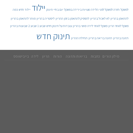
יילוד
למשקל
חזרה למשקל לפני הלידה
טעויות בירידה במשקל
יום בחיי תינוק
יילוד חדש
כמה
להתאמן בהריון
לא לאכול בהריון
להפסיק להתאמן בזמן ההריון
ליסטריה בהריון
מותר להתאמן בהריון
משקל לאחר הריון
משקל לאחר לידה
סושי בהריון
עובדות על תינוק חדש
שבוע 1
שבוע 2
שבועות בהריון
תינוק חדש
תזונה בהריון
תזונה בריאה בהריון
תחילת ההריון
מילון הורים
כתבות
בריאות ותזונה
הורות
הריון
לידה
בייבישופס