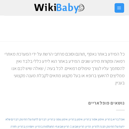
Ski
t
conten
כל המידע באתר נאסף ,תורגם וסוכם מרחבי הרשת על ידי המערכת מאתרי
רפואה ומקורות מידע שונים. המידע באתר הוא לידע כללי בלבד ואין
להסתמך עליו לצורך טיפולים רפואיים. לכל בעיה / שאלה שיש לכם אנו
ממליצים להיוועץ ברופא או בעל מקצוע מתאים לקבלת מענה מקצועי
בעניין.
נושאים פופלאריים
אוכל בריא בהריון
אימון אסור בהריון
אימון בהריון
אימון גופני בהריון
דברים לדעת על התינוק
דברים שלא
ידעת על התינוק
הכנה להריון
הריון
הריון שבוע 1
הריון שבוע 4
התעלמות בהריון
ויטמינין בהריון
חזרה