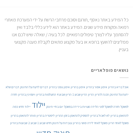
כל המידע באתר נאסף ,תורגם וסוכם מרחבי הרשת על ידי המערכת מאתרי
רפואה ומקורות מידע שונים. המידע באתר הוא לידע כללי בלבד ואין
להסתמך עליו לצורך טיפולים רפואיים. לכל בעיה / שאלה שיש לכם אנו
ממליצים להיוועץ ברופא או בעל מקצוע מתאים לקבלת מענה מקצועי
בעניין.
נושאים פופלאריים
אוכל בריא בהריון
אימון אסור בהריון
אימון בהריון
אימון גופני בהריון
דברים לדעת על התינוק
דברים שלא
ידעת על התינוק
הכנה להריון
הריון
הריון שבוע 1
הריון שבוע 4
התעלמות בהריון
ויטמינין בהריון
חזרה
יילוד
למשקל
חזרה למשקל לפני הלידה
טעויות בירידה במשקל
יום בחיי תינוק
יילוד חדש
כמה
להתאמן בהריון
לא לאכול בהריון
להפסיק להתאמן בזמן ההריון
ליסטריה בהריון
מותר להתאמן בהריון
משקל לאחר הריון
משקל לאחר לידה
סושי בהריון
עובדות על תינוק חדש
שבוע 1
שבוע 2
שבועות בהריון